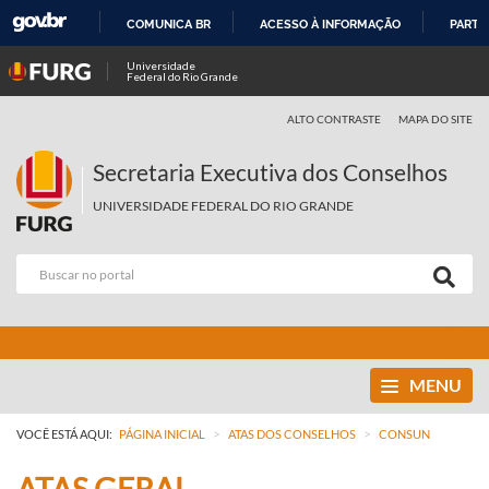
COMUNICA BR
ACESSO À INFORMAÇÃO
PARTI
IR
Universidade
Federal do Rio Grande
PARA
O
ALTO CONTRASTE
MAPA DO SITE
CONTEÚDO
Secretaria Executiva dos Conselhos
UNIVERSIDADE FEDERAL DO RIO GRANDE
MENU
>
>
VOCÊ ESTÁ AQUI:
PÁGINA INICIAL
ATAS DOS CONSELHOS
CONSUN
ATAS GERAL