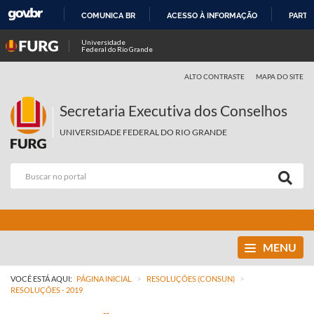
COMUNICA BR
ACESSO À INFORMAÇÃO
PARTI
IR
Universidade
Federal do Rio Grande
PARA
O
ALTO CONTRASTE
MAPA DO SITE
CONTEÚDO
Secretaria Executiva dos Conselhos
UNIVERSIDADE FEDERAL DO RIO GRANDE
MENU
>
>
VOCÊ ESTÁ AQUI:
PÁGINA INICIAL
RESOLUÇÕES (CONSUN)
RESOLUÇÕES - 2019