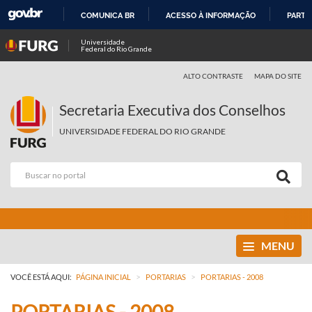
COMUNICA BR
ACESSO À INFORMAÇÃO
PARTI
IR
Universidade
Federal do Rio Grande
PARA
O
ALTO CONTRASTE
MAPA DO SITE
CONTEÚDO
Secretaria Executiva dos Conselhos
UNIVERSIDADE FEDERAL DO RIO GRANDE
MENU
>
>
VOCÊ ESTÁ AQUI:
PÁGINA INICIAL
PORTARIAS
PORTARIAS - 2008
PORTARIAS - 2008