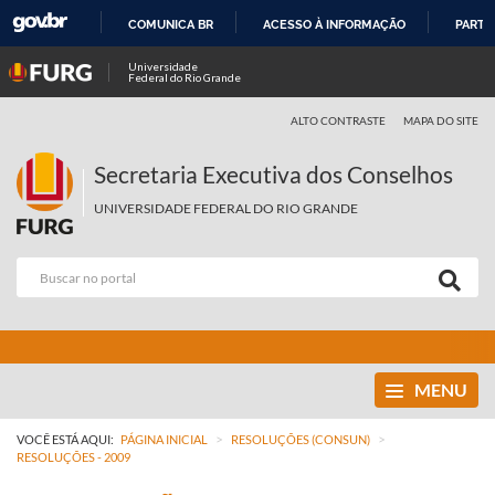
COMUNICA BR
ACESSO À INFORMAÇÃO
PARTI
IR
Universidade
Federal do Rio Grande
PARA
O
ALTO CONTRASTE
MAPA DO SITE
CONTEÚDO
Secretaria Executiva dos Conselhos
UNIVERSIDADE FEDERAL DO RIO GRANDE
MENU
>
>
VOCÊ ESTÁ AQUI:
PÁGINA INICIAL
RESOLUÇÕES (CONSUN)
RESOLUÇÕES - 2009