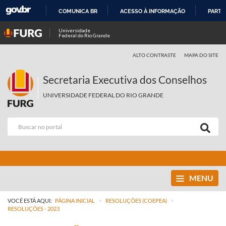
COMUNICA BR
ACESSO À INFORMAÇÃO
PARTI
IR
Universidade
Federal do Rio Grande
PARA
O
ALTO CONTRASTE
MAPA DO SITE
CONTEÚDO
Secretaria Executiva dos Conselhos
UNIVERSIDADE FEDERAL DO RIO GRANDE
MENU
>
>
VOCÊ ESTÁ AQUI:
PÁGINA INICIAL
RESOLUÇÕES (COEPEA)
RESOLUÇÕES - 2023