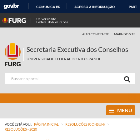
COMUNICA BR
ACESSO À INFORMAÇÃO
PARTI
IR
Universidade
Federal do Rio Grande
PARA
O
ALTO CONTRASTE
MAPA DO SITE
CONTEÚDO
Secretaria Executiva dos Conselhos
UNIVERSIDADE FEDERAL DO RIO GRANDE
MENU
>
>
VOCÊ ESTÁ AQUI:
PÁGINA INICIAL
RESOLUÇÕES (CONSUN)
RESOLUÇÕES - 2020