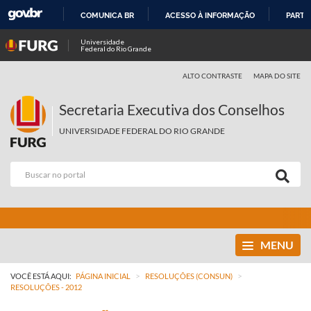
COMUNICA BR
ACESSO À INFORMAÇÃO
PARTI
IR
Universidade
Federal do Rio Grande
PARA
O
ALTO CONTRASTE
MAPA DO SITE
CONTEÚDO
Secretaria Executiva dos Conselhos
UNIVERSIDADE FEDERAL DO RIO GRANDE
MENU
>
>
VOCÊ ESTÁ AQUI:
PÁGINA INICIAL
RESOLUÇÕES (CONSUN)
RESOLUÇÕES - 2012