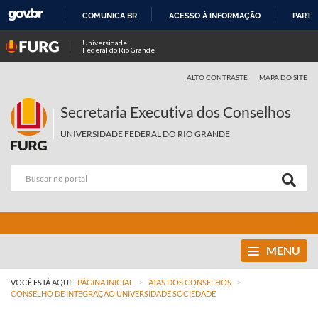
COMUNICA BR
ACESSO À INFORMAÇÃO
PARTI
IR
Universidade
Federal do Rio Grande
PARA
O
ALTO CONTRASTE
MAPA DO SITE
CONTEÚDO
Secretaria Executiva dos Conselhos
UNIVERSIDADE FEDERAL DO RIO GRANDE
MENU
>
>
VOCÊ ESTÁ AQUI:
PÁGINA INICIAL
ATAS DOS CONSELHOS
CONSELHO DE INTEGRAÇÃO UNIVERSIDADE SOCIEDADE