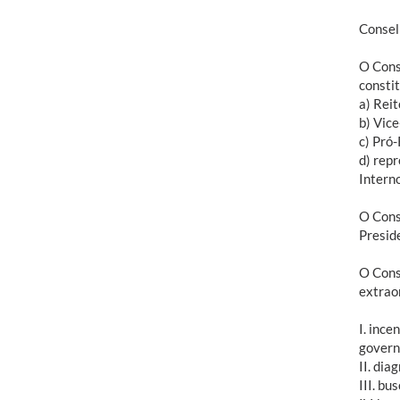
Consel
O Cons
constit
a) Reit
b) Vice
c) Pró-
d) rep
Interno
O Cons
Presid
O Cons
extrao
I. inc
govern
II. di
III. b