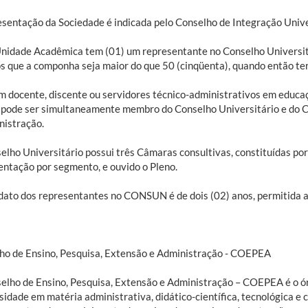
esentação da Sociedade é indicada pelo Conselho de Integração Univ
nidade Acadêmica tem (01) um representante no Conselho Universitá
os que a componha seja maior do que 50 (cinqüenta), quando então ter
 docente, discente ou servidores técnico-administrativos em educaç
, pode ser simultaneamente membro do Conselho Universitário e do C
nistração.
elho Universitário possui três Câmaras consultivas, constituídas por
entação por segmento, e ouvido o Pleno.
ato dos representantes no CONSUN é de dois (02) anos, permitida a
ho de Ensino, Pesquisa, Extensão e Administração - COEPEA
elho de Ensino, Pesquisa, Extensão e Administração – COEPEA é o ór
idade em matéria administrativa, didático-científica, tecnológica e c