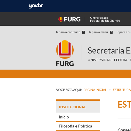
Universidade
Federal do Rio Grande
Ir para o conteúdo
Ir para o menu
Ir para a b
1
2
Secretaria 
UNIVERSIDADE FEDERAL 
>
VOCÊ ESTÁ AQUI:
PÁGINA INICIAL
ESTRUTURA
ES
INSTITUCIONAL
Início
Filosofia e Política
Consel