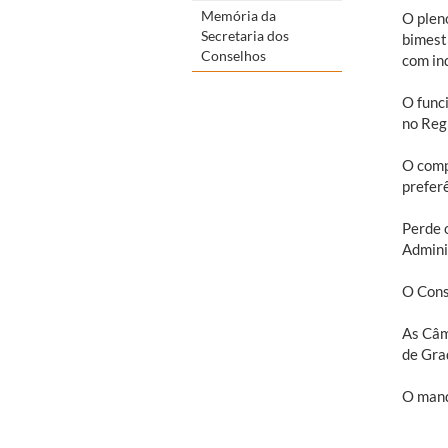
Memória da
O plen
Secretaria dos
bimest
Conselhos
com in
O func
no Reg
O comp
preferê
Perde 
Adminis
O Cons
As Câm
de Gra
O mand