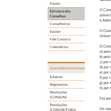
Pautas
O Cons
Estrutura dos
univer
Conselhos
e Admi
Conselheiros
O Cons
Equipe
Univer
Fale Conosco
O Cons
Calendários
a) pelo
b) pelo
c) por
d) por
DOCUMENTOS OFICIAIS
e) por
Estatuto
f) por
g) por
Regimentos
h) por
Resoluções
(CONSUN)
Faz pa
Resoluções
Os rep
(CONDIR/FURG)