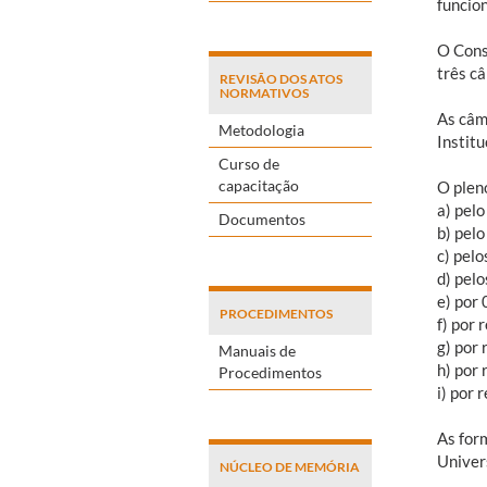
funcio
O Cons
três c
REVISÃO DOS ATOS
NORMATIVOS
As câm
Metodologia
Institu
Curso de
capacitação
O plen
a) pelo
Documentos
b) pelo
c) pelo
d) pel
e) por
PROCEDIMENTOS
f) por
g) por
Manuais de
h) por
Procedimentos
i) por
As for
Univer
NÚCLEO DE MEMÓRIA