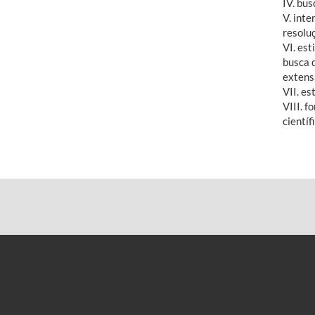
IV. bu
V. int
resolu
VI. es
busca 
extens
VII. es
VIII. f
científ