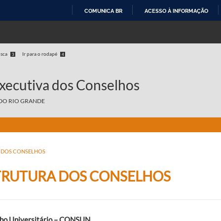
COMUNICA BR
ACESSO À INFORMAÇÃO
IR
PARA
O
usca
Ir para o rodapé
3
4
CONTEÚDO
Executiva dos Conselhos
DO RIO GRANDE
 DOS CONSELHOS
TRUTURA DOS CONSELHOS
ho Universitário – CONSUN