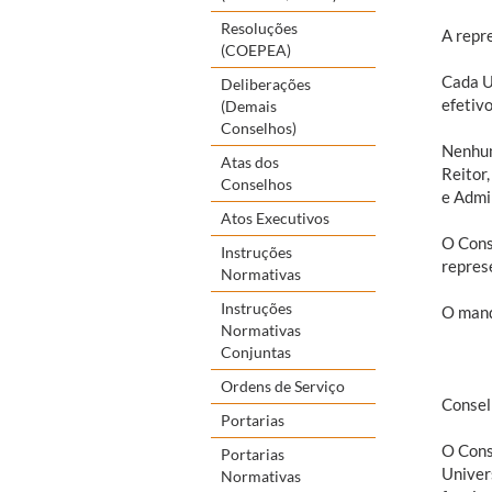
Resoluções
A repr
(COEPEA)
Cada U
Deliberações
efetiv
(Demais
Conselhos)
Nenhum
Atas dos
Reitor
Conselhos
e Admi
Atos Executivos
O Cons
Instruções
repres
Normativas
Instruções
O mand
Normativas
Conjuntas
Ordens de Serviço
Consel
Portarias
O Cons
Portarias
Univers
Normativas