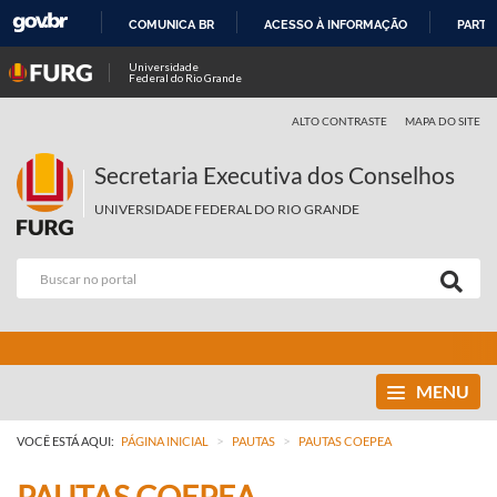
COMUNICA BR
ACESSO À INFORMAÇÃO
PARTI
IR
Universidade
Federal do Rio Grande
PARA
O
ALTO CONTRASTE
MAPA DO SITE
CONTEÚDO
Secretaria Executiva dos Conselhos
UNIVERSIDADE FEDERAL DO RIO GRANDE
MENU
>
>
VOCÊ ESTÁ AQUI:
PÁGINA INICIAL
PAUTAS
PAUTAS COEPEA
PAUTAS COEPEA