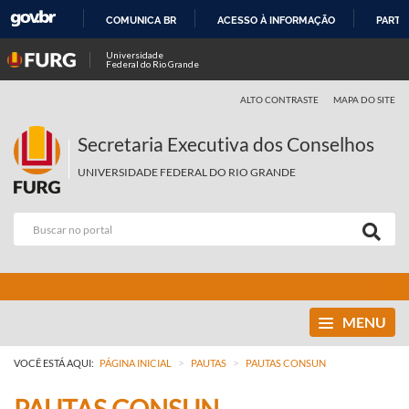
COMUNICA BR
ACESSO À INFORMAÇÃO
PARTI
IR
Universidade
Federal do Rio Grande
PARA
O
ALTO CONTRASTE
MAPA DO SITE
CONTEÚDO
Secretaria Executiva dos Conselhos
UNIVERSIDADE FEDERAL DO RIO GRANDE
MENU
>
>
VOCÊ ESTÁ AQUI:
PÁGINA INICIAL
PAUTAS
PAUTAS CONSUN
PAUTAS CONSUN