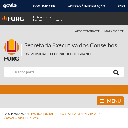
COMUNICA BR
ACESSO À INFORMAÇÃO
PARTI
IR
Universidade
Federal do Rio Grande
PARA
O
ALTO CONTRASTE
MAPA DO SITE
CONTEÚDO
Secretaria Executiva dos Conselhos
UNIVERSIDADE FEDERAL DO RIO GRANDE
MENU
>
>
VOCÊ ESTÁ AQUI:
PÁGINA INICIAL
PORTARIAS NORMATIVAS
ÓRGÃOS VINCULADOS