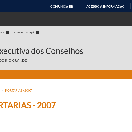
COMUNICA BR
ACESSO À INFORMAÇÃO
IR
PARA
O
usca
Ir para o rodapé
3
4
CONTEÚDO
Executiva dos Conselhos
DO RIO GRANDE
>
PORTARIAS - 2007
TARIAS - 2007