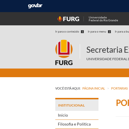
Universidade
Federal do Rio Grande
Ir para o conteúdo
Ir para o menu
Ir para a b
1
2
Secretaria 
UNIVERSIDADE FEDERAL 
>
VOCÊ ESTÁ AQUI:
PÁGINA INICIAL
PORTARIAS
POR
INSTITUCIONAL
Início
Filosofia e Política