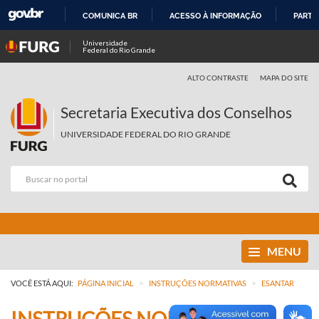
COMUNICA BR
ACESSO À INFORMAÇÃO
PARTI
IR
Universidade
Federal do Rio Grande
PARA
O
ALTO CONTRASTE
MAPA DO SITE
CONTEÚDO
Secretaria Executiva dos Conselhos
UNIVERSIDADE FEDERAL DO RIO GRANDE
MENU
>
>
VOCÊ ESTÁ AQUI:
PÁGINA INICIAL
INSTRUÇÕES NORMATIVAS
ESANTAR
INSTRUÇÕES NORMATIVAS