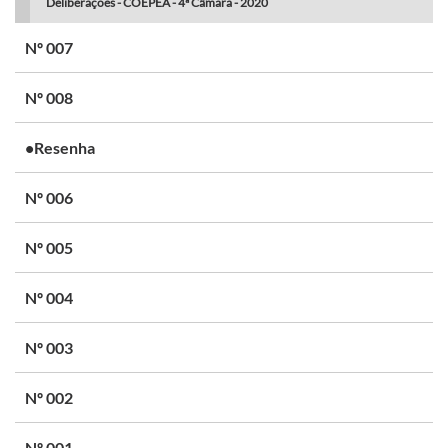
Deliberações - COEPEA - 4ª Câmara - 2020
Nº 007
Nº 008
•Resenha
Nº 006
Nº 005
Nº 004
Nº 003
Nº 002
Nº 001