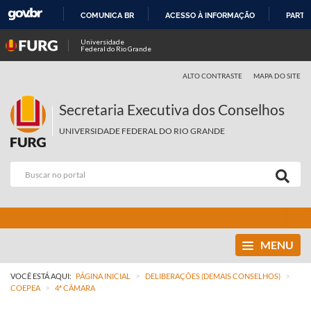
COMUNICA BR
ACESSO À INFORMAÇÃO
PARTI
IR
Universidade
Federal do Rio Grande
PARA
O
ALTO CONTRASTE
MAPA DO SITE
CONTEÚDO
Secretaria Executiva dos Conselhos
UNIVERSIDADE FEDERAL DO RIO GRANDE
MENU
>
>
VOCÊ ESTÁ AQUI:
PÁGINA INICIAL
DELIBERAÇÕES (DEMAIS CONSELHOS)
>
COEPEA
4ª CÂMARA