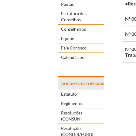
•Res
Pautas
Estrutura dos
Nº 00
Conselhos
Conselheiros
Nº 00
Equipe
Fale Conosco
Nº 00
Traba
Calendários
DOCUMENTOS OFICIAIS
Estatuto
Regimentos
Resoluções
(CONSUN)
Resoluções
(CONDIR/FURG)