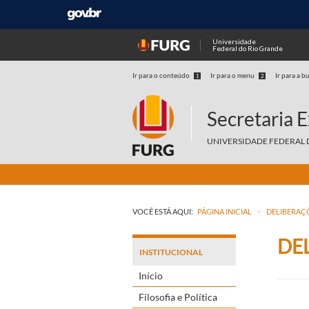
Universidade
Federal do Rio Grande
Ir para o conteúdo
Ir para o menu
Ir para a b
1
2
Secretaria 
UNIVERSIDADE FEDERAL 
>
VOCÊ ESTÁ AQUI:
PÁGINA INICIAL
DELIBERAÇ
DEL
INSTITUCIONAL
Início
Filosofia e Política