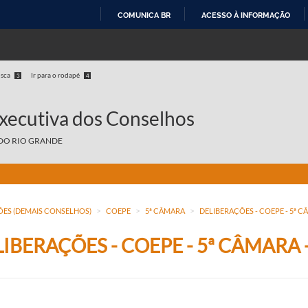
COMUNICA BR
ACESSO À INFORMAÇÃO
IR
PARA
O
usca
Ir para o rodapé
3
4
CONTEÚDO
Executiva dos Conselhos
DO RIO GRANDE
>
>
>
ÕES (DEMAIS CONSELHOS)
COEPE
5ª CÂMARA
DELIBERAÇÕES - COEPE - 5ª C
IBERAÇÕES - COEPE - 5ª CÂMARA 