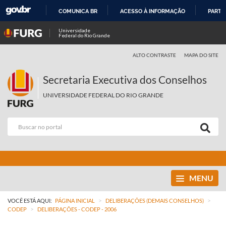
COMUNICA BR
ACESSO À INFORMAÇÃO
PARTI
IR
Universidade
Federal do Rio Grande
PARA
O
ALTO CONTRASTE
MAPA DO SITE
CONTEÚDO
Secretaria Executiva dos Conselhos
UNIVERSIDADE FEDERAL DO RIO GRANDE
MENU
>
>
VOCÊ ESTÁ AQUI:
PÁGINA INICIAL
DELIBERAÇÕES (DEMAIS CONSELHOS)
>
CODEP
DELIBERAÇÕES - CODEP - 2006