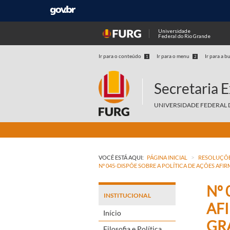
Universidade
Federal do Rio Grande
Ir para o conteúdo
Ir para o menu
Ir para a b
1
2
Secretaria 
UNIVERSIDADE FEDERAL 
>
VOCÊ ESTÁ AQUI:
PÁGINA INICIAL
RESOLUÇÕE
Nº 045-DISPÕE SOBRE A POLÍTICA DE AÇÕES AFI
Nº 
INSTITUCIONAL
AF
Início
GR
Filosofia e Política