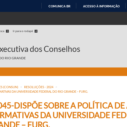
COMUNICA BR
ACESSO À INFORMAÇÃO
IR
PARA
O
usca
Ir para o rodapé
3
4
CONTEÚDO
Executiva dos Conselhos
DO RIO GRANDE
>
>
S (CONSUN)
RESOLUÇÕES - 2024
RMATIVAS DA UNIVERSIDADE FEDERAL DO RIO GRANDE – FURG.
045-DISPÕE SOBRE A POLÍTICA DE
IRMATIVAS DA UNIVERSIDADE FED
ANDE – FURG.