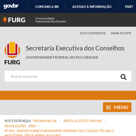
COMUNICA BR
ACESSO À INFORMAÇÃO
PARTI
IR
Universidade
Federal do Rio Grande
PARA
O
ALTO CONTRASTE
MAPA DO SITE
CONTEÚDO
Secretaria Executiva dos Conselhos
UNIVERSIDADE FEDERAL DO RIO GRANDE
MENU
>
>
VOCÊ ESTÁ AQUI:
PÁGINA INICIAL
RESOLUÇÕES (CONSUN)
>
RESOLUÇÕES - 2002
Nº 002 - DISPÕE SOBRE O REGIMENTO INTERNO DO COLÉGIO TÉCNICO
INDUSTRIAL "PROF. MÁRIO ALQUATI".