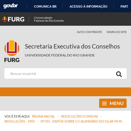
COMUNICA BR
ACESSO À INFORMAÇÃO
PARTI
IR
Universidade
Federal do Rio Grande
PARA
O
ALTO CONTRASTE
MAPA DO SITE
CONTEÚDO
Secretaria Executiva dos Conselhos
UNIVERSIDADE FEDERAL DO RIO GRANDE
MENU
>
>
VOCÊ ESTÁ AQUI:
PÁGINA INICIAL
RESOLUÇÕES (CONSUN)
>
RESOLUÇÕES - 1993
Nº 015 - DISPÕE SOBRE O CALENDÁRIO ESCOLAR 94/95