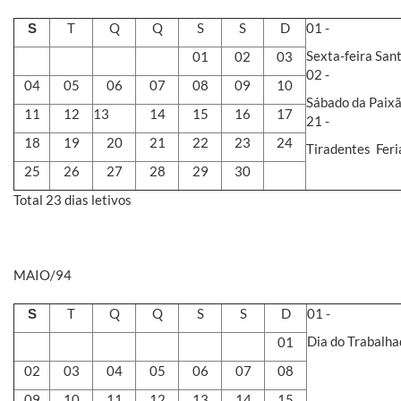
T
Q
Q
S
S
D
01 -
S
Sexta-feira Sant
01
02
03
02 -
04
05
06
07
08
09
10
Sábado da Paixão
11
12
13
14
15
16
17
21 -
18
19
20
21
22
23
24
Tiradentes  Fer
25
26
27
28
29
30
Total 23 dias letivos
MAIO/94
T
Q
Q
S
S
D
01 -
S
Dia do Trabalha
01
02
03
04
05
06
07
08
09
10
11
12
13
14
15