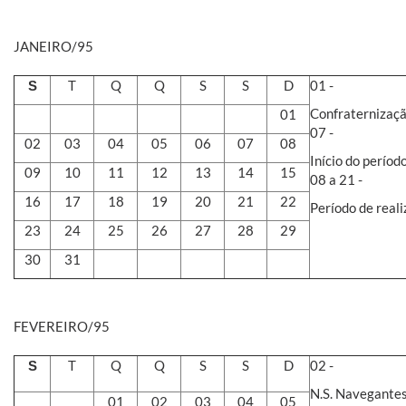
JANEIRO/95
T
Q
Q
S
S
D
01 -
S
Confraternizaçã
01
07 -
02
03
04
05
06
07
08
Início do períod
09
10
11
12
13
14
15
08 a 21 -
16
17
18
19
20
21
22
Período de reali
23
24
25
26
27
28
29
30
31
FEVEREIRO/95
T
Q
Q
S
S
D
02 -
S
N.S. Navegantes 
01
02
03
04
05