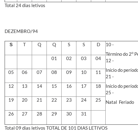
Total 24 dias letivos
DEZEMBRO/94
T
Q
Q
S
S
D
10 -
S
o
Término do 2
Pe
01
02
03
04
12 -
Início do perío
05
06
07
08
09
10
11
21 -
12
13
14
15
16
17
18
Início do períod
25 -
19
20
21
22
23
24
25
Natal  Feriado
26
27
28
29
30
31
Total 09 dias letivos TOTAL DE 101 DIAS LETIVOS