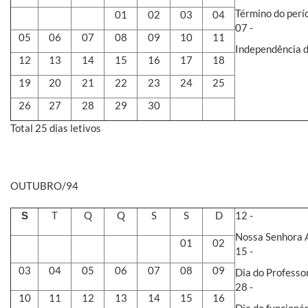
Término do perí
01
02
03
04
07 -
05
06
07
08
09
10
11
Independência do
12
13
14
15
16
17
18
19
20
21
22
23
24
25
26
27
28
29
30
Total 25 dias letivos
OUTUBRO/94
T
Q
Q
S
S
D
12 -
S
Nossa Senhora A
01
02
15 -
03
04
05
06
07
08
09
Dia do Professor
28 -
10
11
12
13
14
15
16
Dia do funcionár