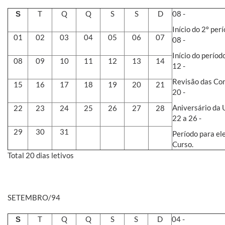
T
Q
Q
S
S
D
08 -
S
Início do 2º per
01
02
03
04
05
06
07
08 -
Início do períod
08
09
10
11
12
13
14
12 -
Revisão das Con
15
16
17
18
19
20
21
20 -
Aniversário da U
22
23
24
25
26
27
28
22 a 26 -
29
30
31
Período para el
Curso.
Total 20 dias letivos
SETEMBRO/94
T
Q
Q
S
S
D
04 -
S