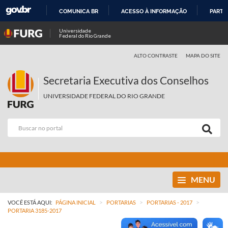
COMUNICA BR
ACESSO À INFORMAÇÃO
PARTI
IR
Universidade
Federal do Rio Grande
PARA
O
ALTO CONTRASTE
MAPA DO SITE
CONTEÚDO
Secretaria Executiva dos Conselhos
UNIVERSIDADE FEDERAL DO RIO GRANDE
MENU
>
>
>
VOCÊ ESTÁ AQUI:
PÁGINA INICIAL
PORTARIAS
PORTARIAS - 2017
PORTARIA 3185-2017