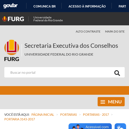
COMUNICA BR
ACESSO À INFORMAÇÃO
PARTI
IR
Universidade
Federal do Rio Grande
PARA
O
ALTO CONTRASTE
MAPA DO SITE
CONTEÚDO
Secretaria Executiva dos Conselhos
UNIVERSIDADE FEDERAL DO RIO GRANDE
MENU
>
>
>
VOCÊ ESTÁ AQUI:
PÁGINA INICIAL
PORTARIAS
PORTARIAS - 2017
PORTARIA 3143-2017