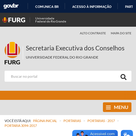
COMUNICA BR
ACESSO À INFORMAÇÃO
PARTI
IR
Universidade
Federal do Rio Grande
PARA
O
ALTO CONTRASTE
MAPA DO SITE
CONTEÚDO
Secretaria Executiva dos Conselhos
UNIVERSIDADE FEDERAL DO RIO GRANDE
MENU
>
>
>
VOCÊ ESTÁ AQUI:
PÁGINA INICIAL
PORTARIAS
PORTARIAS - 2017
PORTARIA 3094-2017