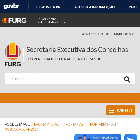
COMUNICA BR
ACESSO À INFORMAÇÃO
PARTI
IR
Universidade
Federal do Rio Grande
PARA
O
ALTO CONTRASTE
MAPA DO SITE
CONTEÚDO
Secretaria Executiva dos Conselhos
UNIVERSIDADE FEDERAL DO RIO GRANDE
MENU
>
>
>
VOCÊ ESTÁ AQUI:
PÁGINA INICIAL
PORTARIAS
PORTARIAS - 2017
PORTARIA 3074-2017