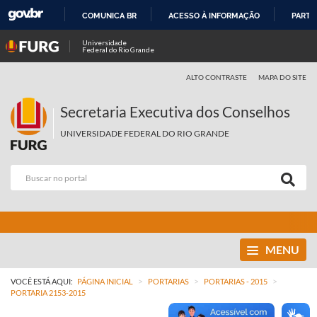
COMUNICA BR
ACESSO À INFORMAÇÃO
PARTI
IR
Universidade
Federal do Rio Grande
PARA
O
ALTO CONTRASTE
MAPA DO SITE
CONTEÚDO
Secretaria Executiva dos Conselhos
UNIVERSIDADE FEDERAL DO RIO GRANDE
MENU
>
>
>
VOCÊ ESTÁ AQUI:
PÁGINA INICIAL
PORTARIAS
PORTARIAS - 2015
PORTARIA 2153-2015