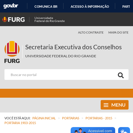
COMUNICA BR
ACESSO À INFORMAÇÃO
PARTI
IR
Universidade
Federal do Rio Grande
PARA
O
ALTO CONTRASTE
MAPA DO SITE
CONTEÚDO
Secretaria Executiva dos Conselhos
UNIVERSIDADE FEDERAL DO RIO GRANDE
MENU
>
>
>
VOCÊ ESTÁ AQUI:
PÁGINA INICIAL
PORTARIAS
PORTARIAS - 2015
PORTARIA 1903-2015