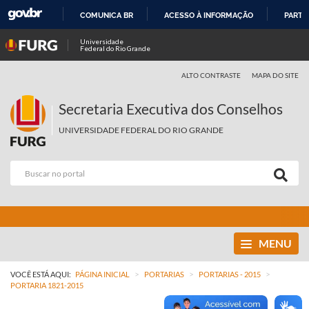
COMUNICA BR
ACESSO À INFORMAÇÃO
PARTI
IR
Universidade
Federal do Rio Grande
PARA
O
ALTO CONTRASTE
MAPA DO SITE
CONTEÚDO
Secretaria Executiva dos Conselhos
UNIVERSIDADE FEDERAL DO RIO GRANDE
MENU
>
>
>
VOCÊ ESTÁ AQUI:
PÁGINA INICIAL
PORTARIAS
PORTARIAS - 2015
PORTARIA 1821-2015