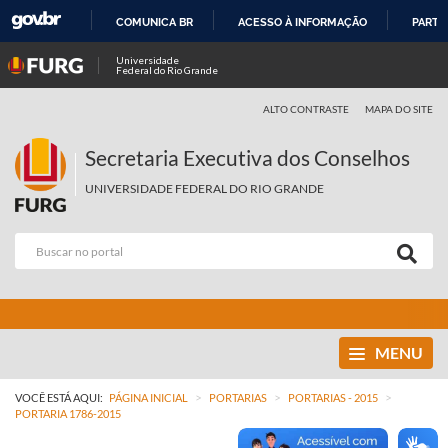
COMUNICA BR
ACESSO À INFORMAÇÃO
PARTI
IR
Universidade
Federal do Rio Grande
PARA
O
ALTO CONTRASTE
MAPA DO SITE
CONTEÚDO
Secretaria Executiva dos Conselhos
UNIVERSIDADE FEDERAL DO RIO GRANDE
MENU
>
>
>
VOCÊ ESTÁ AQUI:
PÁGINA INICIAL
PORTARIAS
PORTARIAS - 2015
PORTARIA 1786-2015