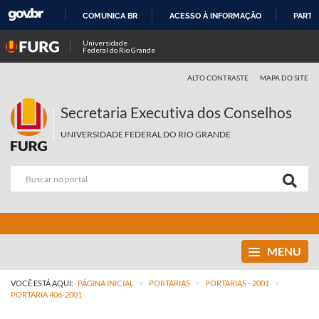
COMUNICA BR
ACESSO À INFORMAÇÃO
PARTI
IR
Universidade
Federal do Rio Grande
PARA
O
ALTO CONTRASTE
MAPA DO SITE
CONTEÚDO
Secretaria Executiva dos Conselhos
UNIVERSIDADE FEDERAL DO RIO GRANDE
MENU
>
>
>
VOCÊ ESTÁ AQUI:
PÁGINA INICIAL
PORTARIAS
PORTARIAS - 2001
PORTARIA 406-2001