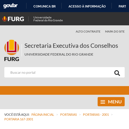
COMUNICA BR
ACESSO À INFORMAÇÃO
PARTI
IR
Universidade
Federal do Rio Grande
PARA
O
ALTO CONTRASTE
MAPA DO SITE
CONTEÚDO
Secretaria Executiva dos Conselhos
UNIVERSIDADE FEDERAL DO RIO GRANDE
MENU
>
>
>
VOCÊ ESTÁ AQUI:
PÁGINA INICIAL
PORTARIAS
PORTARIAS - 2001
PORTARIA 167-2001