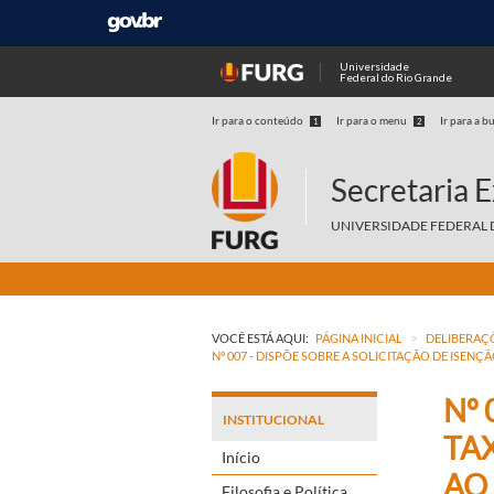
Universidade
Federal do Rio Grande
Ir para o conteúdo
Ir para o menu
Ir para a b
1
2
Secretaria 
UNIVERSIDADE FEDERAL 
>
VOCÊ ESTÁ AQUI:
PÁGINA INICIAL
DELIBERAÇ
Nº 007 - DISPÕE SOBRE A SOLICITAÇÃO DE ISENÇÃ
Nº 
INSTITUCIONAL
TA
Início
AO 
Filosofia e Política