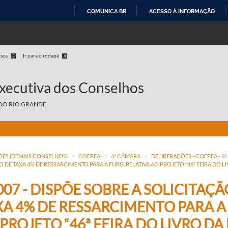
COMUNICA BR
ACESSO À INFORMAÇÃO
IR
PARA
O
usca
Ir para o rodapé
3
4
CONTEÚDO
Executiva dos Conselhos
DO RIO GRANDE
>
>
>
ÕES (DEMAIS CONSELHOS)
COEPEA
6ª CÂMARA
DELIBERAÇÕES - COEPEA - 6ª
O DE TAXA 4% DE RESSARCIMENTO PARA A FURG, RELATIVA AO PROJETO “46ª FEIRA DO LI
007 - DISPÕE SOBRE A SOLICITAÇ
XA 4% DE RESSARCIMENTO PARA A 
PROJETO “46ª FEIRA DO LIVRO DA 