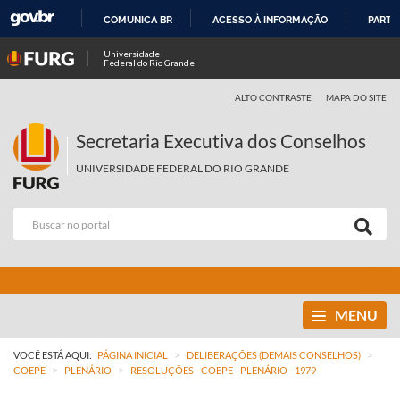
COMUNICA BR
ACESSO À INFORMAÇÃO
PARTI
IR
Universidade
Federal do Rio Grande
PARA
O
ALTO CONTRASTE
MAPA DO SITE
CONTEÚDO
Secretaria Executiva dos Conselhos
UNIVERSIDADE FEDERAL DO RIO GRANDE
MENU
>
>
VOCÊ ESTÁ AQUI:
PÁGINA INICIAL
DELIBERAÇÕES (DEMAIS CONSELHOS)
>
>
COEPE
PLENÁRIO
RESOLUÇÕES - COEPE - PLENÁRIO - 1979