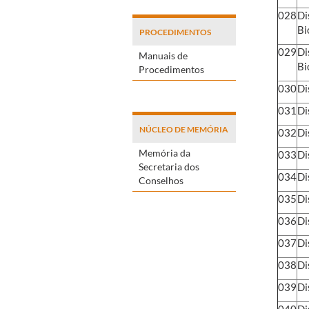
028
Di
Bi
PROCEDIMENTOS
029
Di
Manuais de
Bi
Procedimentos
030
Di
031
Di
NÚCLEO DE MEMÓRIA
032
Di
Memória da
033
Di
Secretaria dos
034
Di
Conselhos
035
Di
036
Di
037
Di
038
Di
039
Di
040
Di