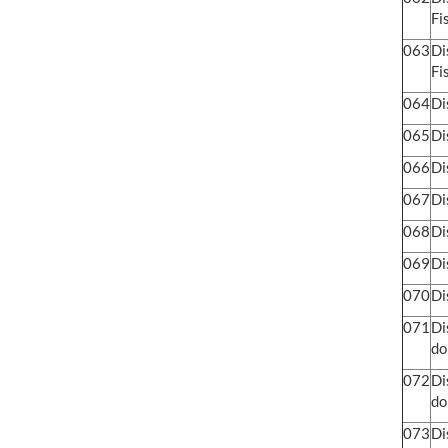
Fi
063
Di
Fi
064
Di
065
Di
066
Di
067
Di
068
Di
069
Di
070
Di
071
Di
do
072
Di
do
073
Di