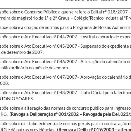
spõe sobre o Concurso Público a que se refere o Edital nº 018/2007 
rreira de magistério de 1º e 2º Graus – Colégio Técnico Industrial "Pro
spõe sobre a criação de normas para o Programa de Bolsas Administr
spõe sobre o Ato Executivo nº 044/2007 – Institui o horário de expe
spõe sobre o Ato Executivo nº 045/2007 - Suspensão do expediente 
 de dezembro de 2007.
spõe sobre o Ato Executivo nº 046/2007– Alteração do calendário d
união ordinária do mês de dezembro.
spõe sobre o Ato Executivo nº 047/2007– Aprovação do calendário 
2008.
spõe sobre o Ato Executivo nº 048/2007 – Luto Oficial pelo falecim
NTONIO SOARES.
spõe sobre a alteração das normas de concurso público para ingresso
URG.
(Revoga a Deliberação nº 001/2002 – Revogada pela Del. 02
spõe sobre o estabelecimento de normas gerais para a contratação d
RG e dá outras providências.
(Revoga a Delib. nº 019/2003 – altera