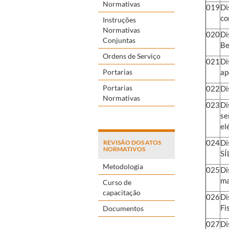
Normativas
019
Di
co
Instruções
Normativas
020
Di
Conjuntas
Be
Ordens de Serviço
021
Di
Portarias
ap
Portarias
022
Di
Normativas
023
Di
se
el
024
Di
REVISÃO DOS ATOS
NORMATIVOS
SÍ
Metodologia
025
Di
ma
Curso de
capacitação
026
Di
Fi
Documentos
027
Di