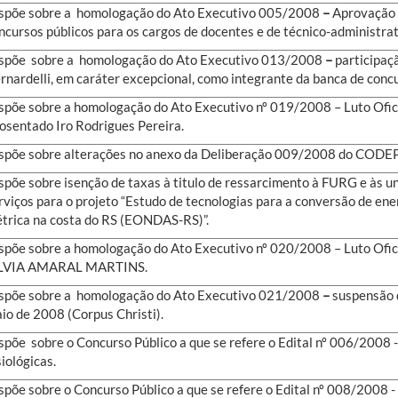
spõe sobre a homologação do Ato Executivo 005/2008
–
Aprovação 
ncursos públicos para os cargos de docentes e de técnico-administr
spõe sobre a homologação do Ato Executivo 013/2008
–
participaç
rnardelli, em caráter excepcional, como integrante da banca de conc
spõe sobre a homologação do Ato Executivo nº 019/2008 – Luto Ofici
osentado Iro Rodrigues Pereira.
spõe sobre alterações no anexo da Deliberação 009/2008 do CODEP
spõe sobre isenção de taxas à titulo de ressarcimento à FURG e às u
rviços para o projeto “Estudo de tecnologias para a conversão de en
étrica na costa do RS (EONDAS-RS)”.
spõe sobre a homologação do Ato Executivo nº 020/2008 – Luto Ofic
LVIA AMARAL MARTINS.
spõe sobre a homologação do Ato Executivo 021/2008
–
suspensão 
io de 2008 (Corpus Christi).
spõe sobre o Concurso Público a que se refere o Edital nº 006/2008
siológicas.
spõe sobre o Concurso Público a que se refere o Edital nº 008/2008