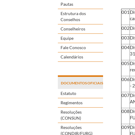
Pautas
001
Di
Estrutura dos
ca
Conselhos
002
Di
Conselheiros
003
Di
Equipe
004
Di
Fale Conosco
31
Calendários
005
Di
re
006
Di
DOCUMENTOS OFICIAIS
- 
Estatuto
007
Di
A
Regimentos
008
Di
Resoluções
F
(CONSUN)
009
Di
Resoluções
(CONDIR/FURG)
FU