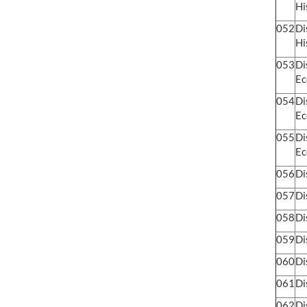
Hi
052
Di
Hi
053
Di
Ec
054
Di
Ec
055
Di
Ec
056
Di
057
Di
058
Di
059
Di
060
Di
061
Di
062
Di