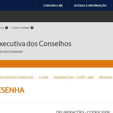
COMUNICA BR
ACESSO À INFORMAÇÃO
IR
PARA
O
usca
Ir para o rodapé
3
4
CONTEÚDO
Executiva dos Conselhos
DO RIO GRANDE
>
>
>
ÕES (DEMAIS CONSELHOS)
CODEP
DELIBERAÇÕES - CODEP - 2008
•RESENHA
ESENHA
DELIBERAÇÕES - CODEP 2008