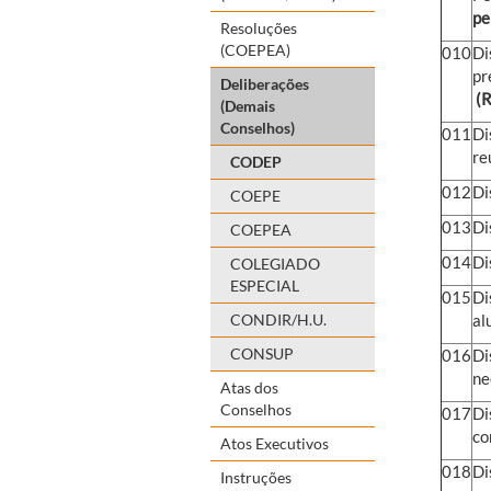
pe
Resoluções
(COEPEA)
010
Di
pr
Deliberações
(R
(Demais
Conselhos)
011
Di
re
CODEP
012
Di
COEPE
013
Di
COEPEA
014
Di
COLEGIADO
ESPECIAL
015
Di
CONDIR/H.U.
al
CONSUP
016
Di
ne
Atas dos
Conselhos
017
Di
co
Atos Executivos
018
Di
Instruções