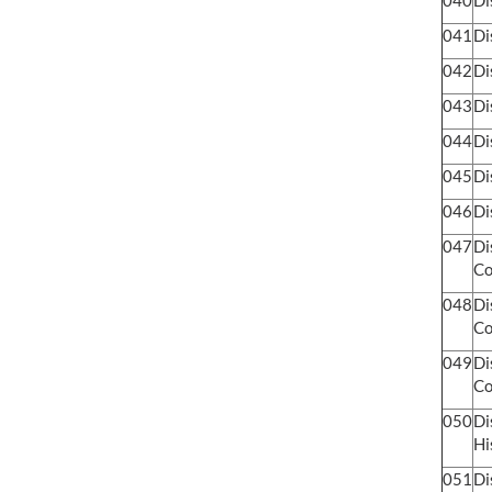
041
Di
042
Di
043
Di
044
Di
045
Di
046
Di
047
Di
Co
048
Di
Co
049
Di
Co
050
Di
Hi
051
Di