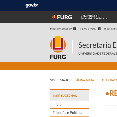
Universidade
Federal do Rio Grande
Ir para o conteúdo
Ir para o menu
Ir para a b
1
2
Secretaria 
UNIVERSIDADE FEDERAL 
>
VOCÊ ESTÁ AQUI:
PÁGINA INICIAL
DELIBERAÇ
•R
INSTITUCIONAL
Início
Filosofia e Política