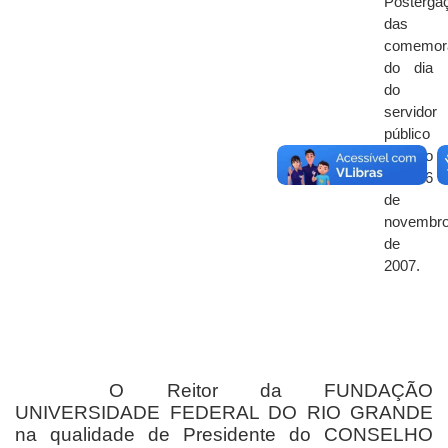
Posterga
das
comemor
do dia
do
servidor
público
para o
dia 16
de
novembr
de
2007.
O Reitor da FUNDAÇÃO
UNIVERSIDADE FEDERAL DO RIO GRANDE
na qualidade de Presidente do CONSELHO