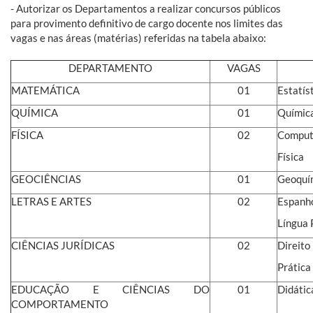
- Autorizar os Departamentos a realizar concursos públicos
para provimento definitivo de cargo docente nos limites das
vagas e nas áreas (matérias) referidas na tabela abaixo:
DEPARTAMENTO
VAGAS
MATEMÁTICA
01
Estatís
QUÍMICA
01
Química
FÍSICA
02
Comput
Física
GEOCIÊNCIAS
01
Geoquí
LETRAS E ARTES
02
Espanh
Língua 
CIÊNCIAS JURÍDICAS
02
Direito
Prática
EDUCAÇÃO E CIÊNCIAS DO
01
Didátic
COMPORTAMENTO