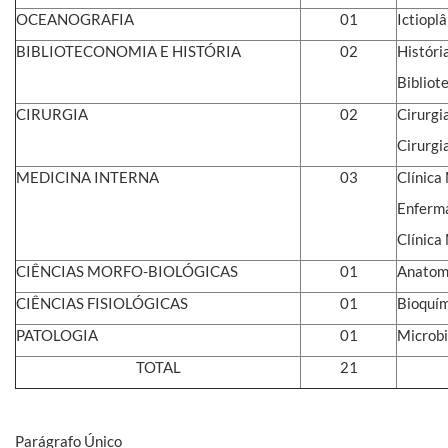
OCEANOGRAFIA
01
Ictiopl
BIBLIOTECONOMIA E HISTÓRIA
02
Históri
Bibliot
CIRURGIA
02
Cirurgi
Cirurgi
MEDICINA INTERNA
03
Clínica
Enferma
Clínica
CIÊNCIAS MORFO-BIOLÓGICAS
01
Anatom
CIÊNCIAS FISIOLÓGICAS
01
Bioquí
PATOLOGIA
01
Microbi
TOTAL
21
Parágrafo Único